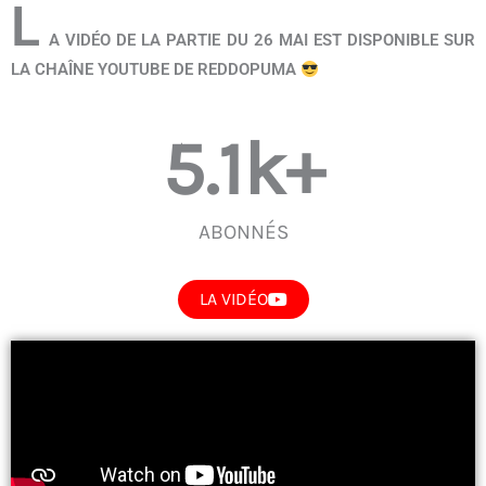
L
A VIDÉO DE LA PARTIE DU 26 MAI EST DISPONIBLE SUR
LA CHAÎNE YOUTUBE DE REDDOPUMA
5.1
k+
ABONNÉS
LA VIDÉO