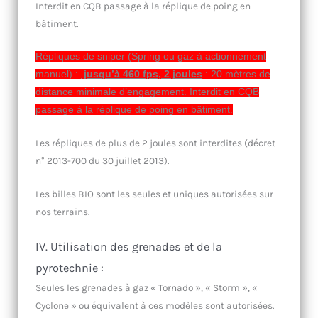
Interdit en CQB passage à la réplique de poing en
bâtiment.
Répliques de sniper (Spring ou gaz à actionnement
manuel) :
jusqu’à 460 fps, 2 joules
: 20 mètres de
distance minimale d’engagement. Interdit en CQB
passage à la réplique de poing en bâtiment.
Les répliques de plus de 2 joules sont interdites (décret
n° 2013-700 du 30 juillet 2013).
Les billes BIO sont les seules et uniques autorisées sur
nos terrains.
IV. Utilisation des grenades et de la
pyrotechnie :
Seules les grenades à gaz « Tornado », « Storm », «
Cyclone » ou équivalent à ces modèles sont autorisées.