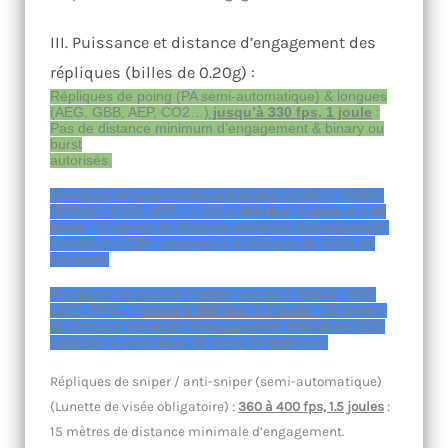
III. Puissance et distance d’engagement des
répliques (billes de 0.20g) :
Répliques de poing (PA semi-automatique) & longues
(AEG, GBB, AEP, CO2…)
jusqu’à 330 fps, 1 joule
:
Pas de distance minimum d’engagement & binary ou
burst
autorisés.
Répliques longues (semi-automatique) (AEG, GBBR,
SPRING, CO2, HPA…) 330 à
360 fps, 1 joule à 1.20
joule
: 5 mètres de distance minimale d’engagement.
Interdit en CQB ; passage à la réplique de poing en
bâtiment.
Répliques de soutien (rafales courtes) (M249, M60,
LMG, RPK…)
jusqu’à 360 fps, 1.2 joule
: 10 mètres
de distance minimale d’engagement. Interdit en CQB
passage à la réplique de poing en bâtiment.
Répliques de sniper / anti-sniper (semi-automatique)
(Lunette de visée obligatoire) :
360 à 400 fps, 1.5 joules
:
15 mètres de distance minimale d’engagement.