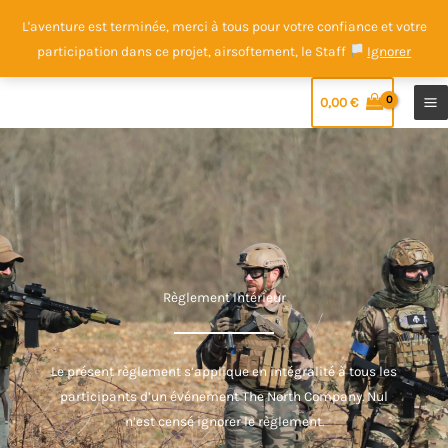
Aller
L'aventure est terminée, merci à tous pour votre confiance et votre
au
participation dans ce projet, airsoftement, le Staff
Ignorer
contenu
0,00
€
Règlement Intérieur
Le présent règlement s’applique en intégralité à tous les
participants d’un événement The North Company. Nul
n’est censé ignorer le règlement.