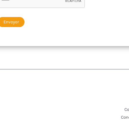
Envoyer
Co
Cond