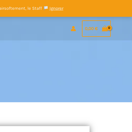
airsoftement, le Staff
Ignorer
0,00
€