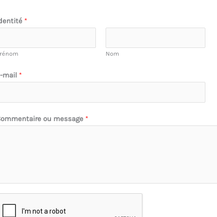
dentité
*
rénom
Nom
-mail
*
Commentaire ou message
*