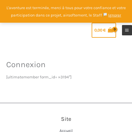
Aller
L'aventure est terminée, merci à tous pour votre confiance et votre
au
participation dans ce projet, airsoftement, le Staff
Ignorer
contenu
0,00
€
Connexion
[ultimatemember form_id= »3194″]
Site
Accueil